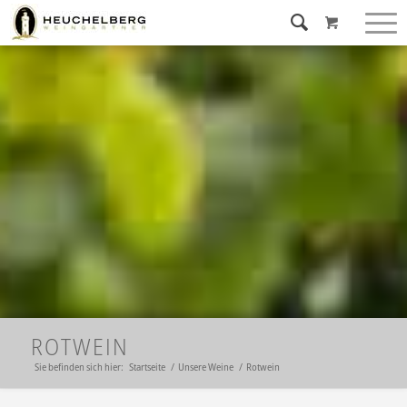
ROTWEIN
Sie befinden sich hier:
Startseite
/
Unsere Weine
/
Rotwein