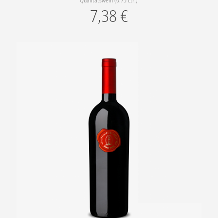
Qualitätswein (0.75 Ltr.)
7,38
€