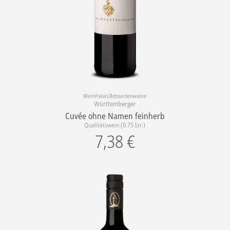
WeinPalais Rebsortenweine
Württemberger
Cuvée ohne Namen feinherb
Qualitätswein (0.75 Ltr.)
7,38
€