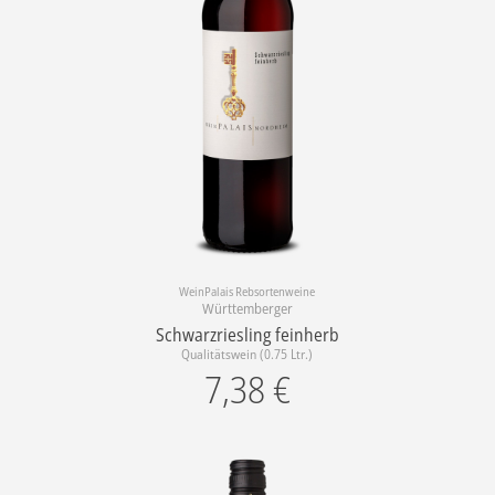
WeinPalais Rebsortenweine
Württemberger
Schwarzriesling feinherb
Qualitätswein (0.75 Ltr.)
7,38
€