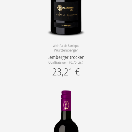
WeinPalais Barrique
Württemberger
Lemberger trocken
Qualitätswein (0.75 Ltr.)
23,21
€