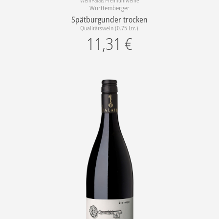
WeinPalais Premiumweine
Württemberger
Spätburgunder trocken
Qualitätswein (0.75 Ltr.)
11,31
€