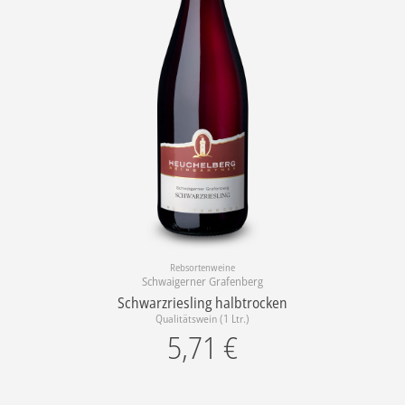
Rebsortenweine
Schwaigerner Grafenberg
Schwarzriesling halbtrocken
Qualitätswein (1 Ltr.)
5,71
€