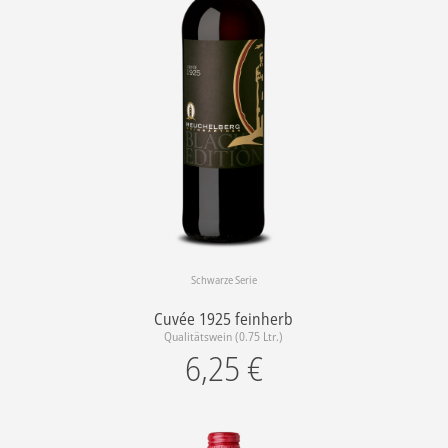
Schwarze Serie
Cuvée 1925 feinherb
Qualitätswein (0.75 Ltr.)
6,25
€