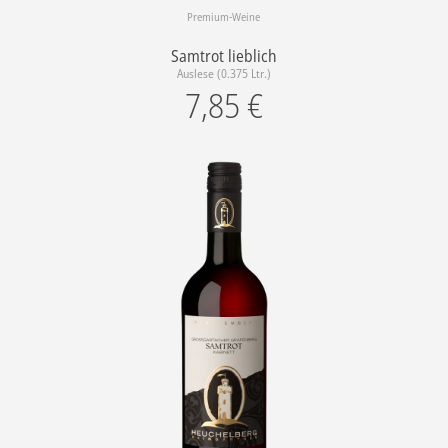
Premium-Weine
Samtrot lieblich
Auslese (0.375 Ltr.)
7,85
€