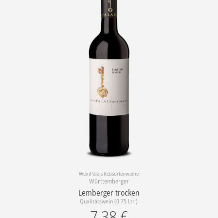
WeinPalais Rebsortenweine
Württemberger
Lemberger trocken
Qualitätswein (0.75 Ltr.)
7,38
€