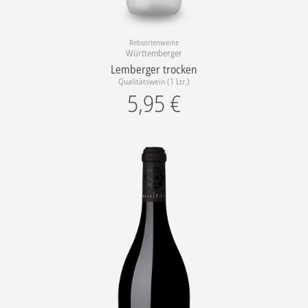
Rebsortenweine
Württemberger
Lemberger trocken
Qualitätswein (1 Ltr.)
5,95
€