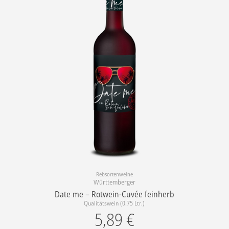
Rebsortenweine
Württemberger
Date me – Rotwein-Cuvée feinherb
Qualitätswein (0.75 Ltr.)
5,89
€