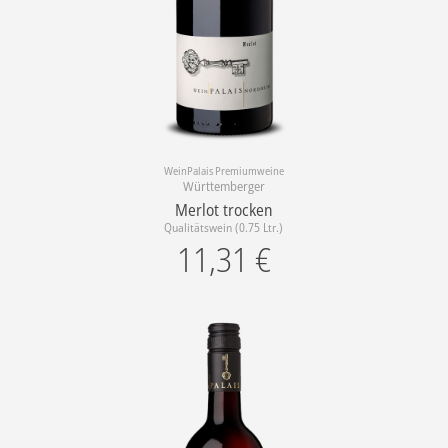
WeinPalais Premiumweine
Württemberger
Merlot trocken
Qualitätswein (0.75 Ltr.)
11,31
€