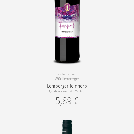
Feinherbe Linie
Württemberger
Lemberger feinherb
Qualitätswein (0.75 Ltr.)
5,89
€