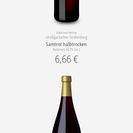
Kabinett-Weine
Großgartacher Grafenberg
Samtrot halbtrocken
Kabinett (0.75 Ltr.)
6,66
€