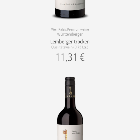
WeinPalais Premiumweine
Württemberger
Lemberger trocken
Qualitätswein (0.75 Ltr.)
11,31
€