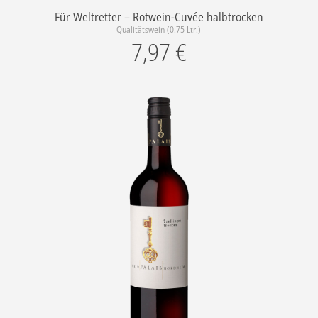
Für Weltretter – Rotwein-Cuvée halbtrocken
Qualitätswein (0.75 Ltr.)
7,97
€