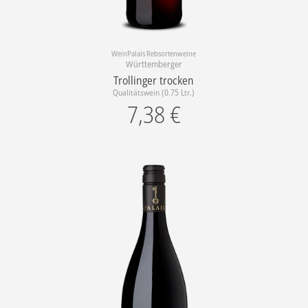
WeinPalais Rebsortenweine
Württemberger
Trollinger trocken
Qualitätswein (0.75 Ltr.)
7,38
€