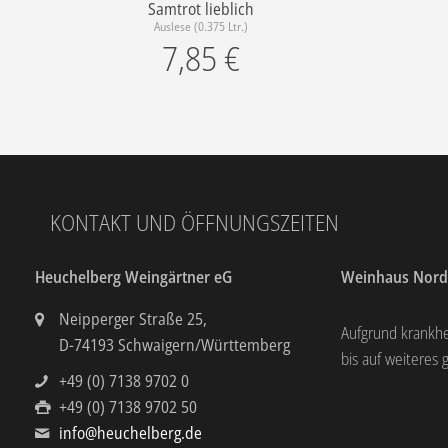
Samtrot lieblich
Auslese (0.375 Ltr.)
7,85
€
KONTAKT UND ÖFFNUNGSZEITEN
Heuchelberg Weingärtner eG
Weinhaus Nor
Neipperger Straße 25,
Aufgrund krankh
D-74193 Schwaigern/Württemberg
bis auf weiteres 
+49 (0) 7138 9702 0
+49 (0) 7138 9702 50
info@heuchelberg.de