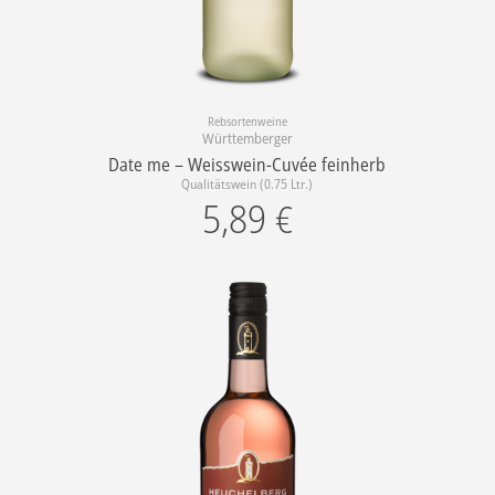
Rebsortenweine
Württemberger
Date me – Weisswein-Cuvée feinherb
Qualitätswein (0.75 Ltr.)
5,89
€