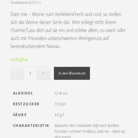
Qualitätswein (0.75 Ltr.)
Date me – Weine zum VerliebenFrech und cool, so stellen
sich die Weine dieser Serie dar. Wer erliegt nicht ihrem
Charme?Lass dich auf sie ein und erlebe allein, zu zweit oder
auch mit Freunden unbeschwerten Weingenuss auf
beeindruckendem Niveau.
verfügbar
In den Warenkorb
ALKOHOL
12 % vol.
RESTZUCKER
15.6 g/l
SÄURE
4.6 g/l
CHARAKTERISTIK
Reizvolles Rot / markanter Duft nach dunklen
Früchten / schöner Trinkfluss.Date me – Wenn du
dich traust!