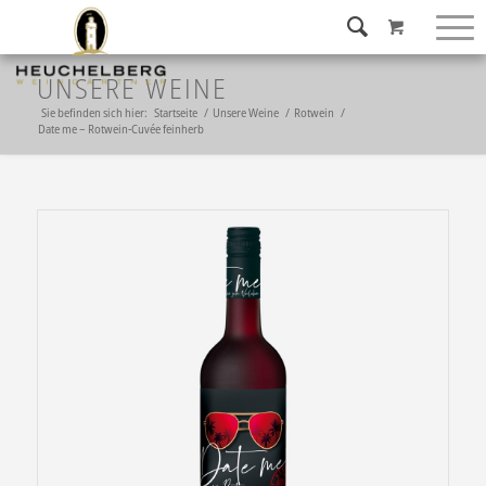
UNSERE WEINE
Sie befinden sich hier:
Startseite
/
Unsere Weine
/
Rotwein
/
Date me – Rotwein-Cuvée feinherb