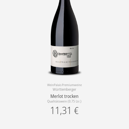
WeinPalais Premiumweine
Württemberger
Merlot trocken
Qualitätswein (0.75 Ltr.)
11,31
€