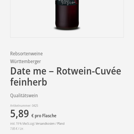
Rebsortenweine
Württemberger
Date me – Rotwein-Cuvée
feinherb
Qualitätswein
Artikelnummer:
0425
5,89
€
pro Flasche
inkl. 19 % MwSt.zzgl.
Versandkosten / Pfand
7.85
€
/ Ltr.