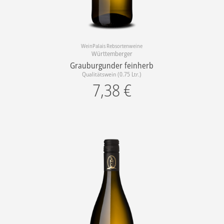
WeinPalais Rebsortenweine
Württemberger
Grauburgunder feinherb
Qualitätswein (0.75 Ltr.)
7,38
€