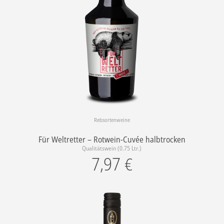
Rebsortenweine
Für Weltretter – Rotwein-Cuvée halbtrocken
Qualitätswein (0.75 Ltr.)
7,97
€