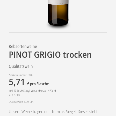
Rebsortenweine
PINOT GRIGIO trocken
Qualitätswein
Artikelnummer:
6885
5,71
€
pro Flasche
inkl. 19 % MwSt.zzgl.
Versandkosten / Pfand
7.61
€
/ Ltr.
Qualitätswein (0.75 Ltr.)
Unsere Weine tragen den Turm als Siegel. Dieses steht