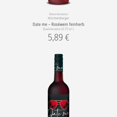
Rebsortenweine
Württemberger
Date me – Roséwein feinherb
Qualitätswein (0.75 Ltr.)
5,89
€