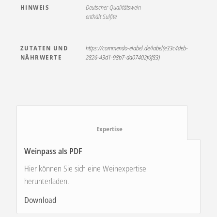
HINWEIS
Deutscher Qualitätswein
enthält Sulfite
ZUTATEN UND
https://commendo-elabel.de/label(e33c4deb-
NÄHRWERTE
2826-43d1-98b7-da07402f6f83)
						Expertise					
Weinpass als PDF
Hier können Sie sich eine Weinexpertise
herunterladen.
Download