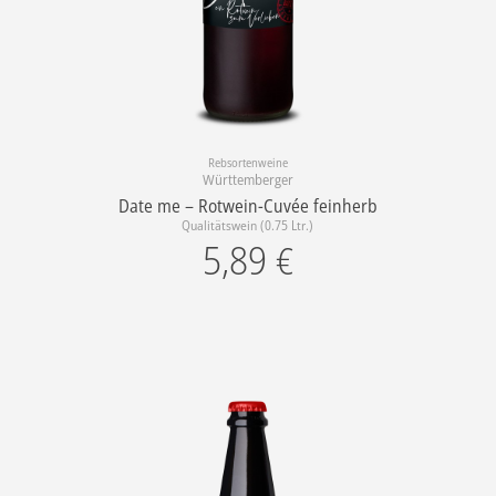
Rebsortenweine
Württemberger
Date me – Rotwein-Cuvée feinherb
Qualitätswein (0.75 Ltr.)
5,89
€