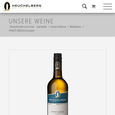
UNSERE WEINE
Sie befinden sich hier:
Startseite
/
Unsere Weine
/
Weißwein
/
PINOT GRIGIO trocken