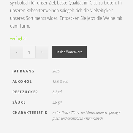
symbolisch für unser Ziel, beste Qualität im Glas zu bieten. In
unseren Rebsortenweinen spiegelt sich die Vielseitigkeit
unseres Sortiments wider. Entdecken Sie jetzt die Weine mit
dem Turm.
verfügbar
In den Warenkorb
JAHRGANG
2025
ALKOHOL
12.5 % vol.
RESTZUCKER
6.2 g/l
SÄURE
5.9 g/l
CHARAKTERISTIK
zartes Gelb / Zitrus- und Birnenaromen spritzig /
frisch und aromatisch / harmonisch