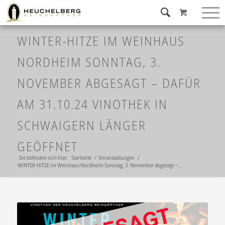
WINTER-HITZE IM WEINHAUS
NORDHEIM SONNTAG, 3.
NOVEMBER ABGESAGT – DAFÜR
AM 31.10.24 VINOTHEK IN
SCHWAIGERN LÄNGER
GEÖFFNET
Sie befinden sich hier:
Startseite
/
Veranstaltungen
/
WINTER-HITZE im Weinhaus Nordheim Sonntag, 3. November abgesagt –...