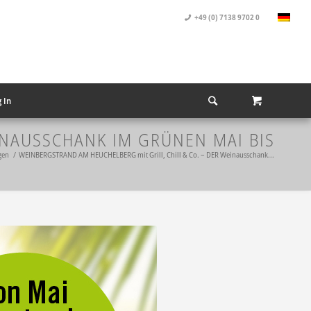
+49 (0) 7138 9702 0
 In
INAUSSCHANK IM GRÜNEN MAI BIS
gen
/
WEINBERGSTRAND AM HEUCHELBERG mit Grill, Chill & Co. – DER Weinausschank...