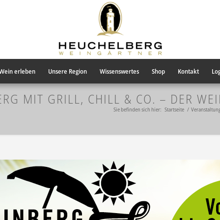
Wein erleben
Unsere Region
Wissenswertes
Shop
Kontakt
Log
G MIT GRILL, CHILL & CO. – DER WE
Sie befinden sich hier:
Startseite
/
Veranstaltun