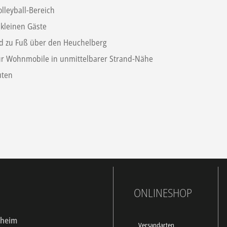
lleyball-Bereich
 kleinen Gäste
nd zu Fuß über den Heuchelberg
ür Wohnmobile in unmittelbarer Strand-Nähe
uten
ONLINESHOP
dheim
Versandarten