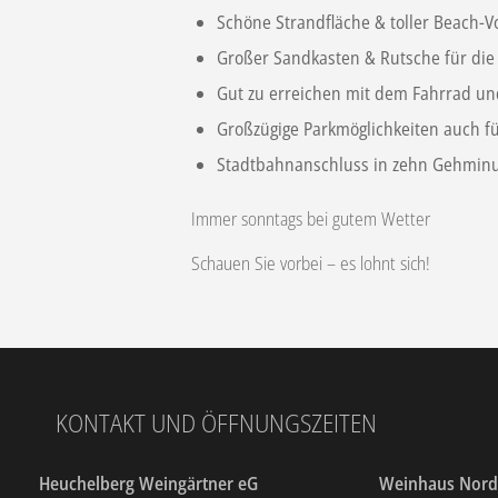
Schöne Strandfläche & toller Beach-Vo
Großer Sandkasten & Rutsche für die
Gut zu erreichen mit dem Fahrrad u
Großzügige Parkmöglichkeiten auch f
Stadtbahnanschluss in zehn Gehmin
Immer sonntags bei gutem Wetter
Schauen Sie vorbei – es lohnt sich!
KONTAKT UND ÖFFNUNGSZEITEN
Heuchelberg Weingärtner eG
Weinhaus Nor