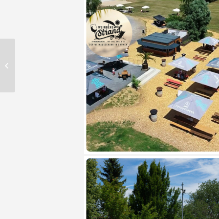
WEINBERGSTRAND AM
HEUCHELBERG mit Grill,
Chill & Co. – DER
Weinausschank...