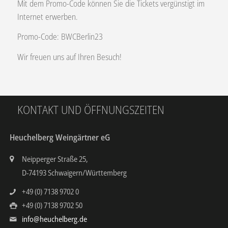
Mit dem Promo-Code können Sie die Tickets vergünstigt im
Internet erwerben.
Promo-Code: BWCBerlin23
Wir freuen uns auf Ihren Besuch!
KONTAKT UND ÖFFNUNGSZEITEN
Heuchelberg Weingärtner eG
Neipperger Straße 25,
D-74193 Schwaigern/Württemberg
+49 (0) 7138 9702 0
+49 (0) 7138 9702 50
info@heuchelberg.de