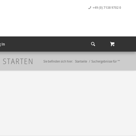
+49 (0) 7138 9702 0
 In
U STARTEN
Sie befinden sich hier:
Startseite
/
Suchergebnisse für ""