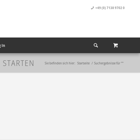
+49 (0) 7138 9702 0
 In
U STARTEN
Sie befinden sich hier:
Startseite
/
Suchergebnisse für ""