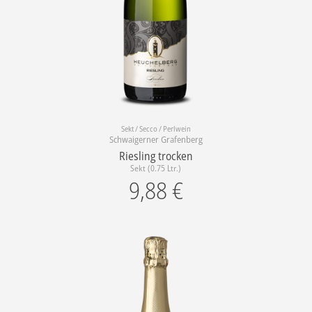
Sekt / Secco / Perlwein
Schwaigerner Grafenberg
Riesling trocken
Sekt (0.75 Ltr.)
9,88
€