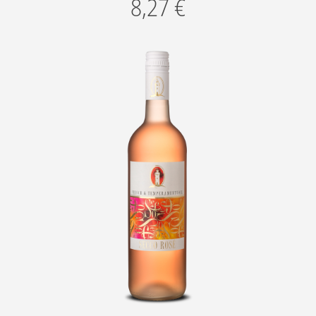
8,27
€