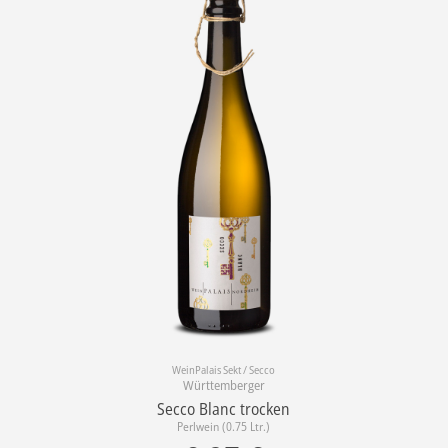
WeinPalais Sekt / Secco
Württemberger
Secco Blanc trocken
Perlwein (0.75 Ltr.)