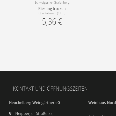
Schwaigerner Grafenberg
Riesling trocken
Qualitätswein (1 Ltr.)
5,36
€
KONTAKT UND ÖFFNUNGSZEITEN
Heuchelberg Weingärtner eG
Weinhaus Nor
Neipperger Straße 25,