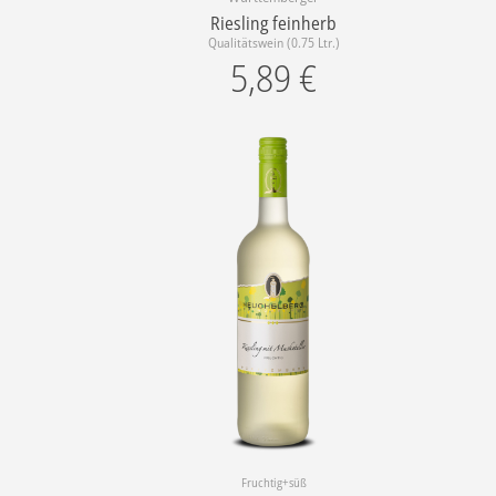
Riesling feinherb
Qualitätswein (0.75 Ltr.)
5,89
€
Fruchtig+süß