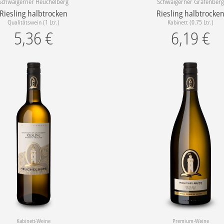
Schwaigerner Heuchelberg
Schwaigerner Grafenber
Riesling halbtrocken
Riesling halbtrocke
Qualitätswein (1 Ltr.)
Kabinett (0.75 Ltr.)
5,36
€
6,19
€
Kabinett-Weine
Premium-Weine