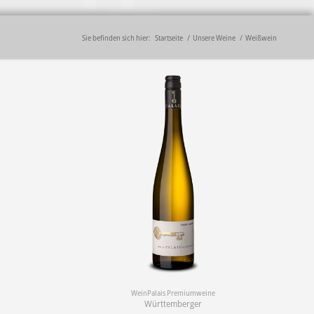
Sie befinden sich hier:
Startseite
/
Unsere Weine
/
Weißwein
WeinPalais Premiumweine
g
Württemberger