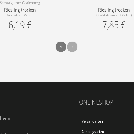
Schwaigerner Grafenberg
Riesling trocken
Riesling trocken
Kabinett (0.75 Ltr.)
Qualitätswein (0.75 Ltr.)
6,19
€
7,85
€
1
2
ONLINESHOP
dheim
Versandarten
Zahlungsarten