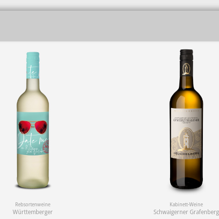
Rebsortenweine
Kabinett-Weine
Württemberger
Schwaigerner Grafenber