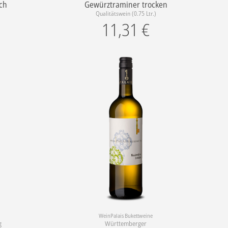
ch
Gewürztraminer trocken
Qualitätswein (0.75 Ltr.)
11,31
€
WeinPalais Bukettweine
g
Württemberger