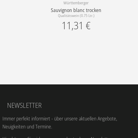
Württemberger
Sauvignon blanc trocken
Qualitätswein (0.75 Ltr.)
11,31
€
NEWSLETTER
Immer perfekt informiert - über unsere aktuellen Angebote,
Neuigkeiten und Termine.