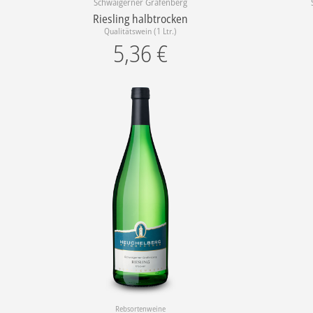
Schwaigerner Grafenberg
Riesling halbtrocken
Qualitätswein (1 Ltr.)
5,36
€
Rebsortenweine