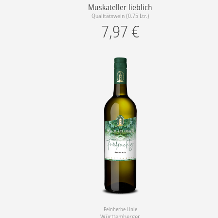
Muskateller lieblich
Qualitätswein (0.75 Ltr.)
7,97
€
Feinherbe Linie
Württemberger