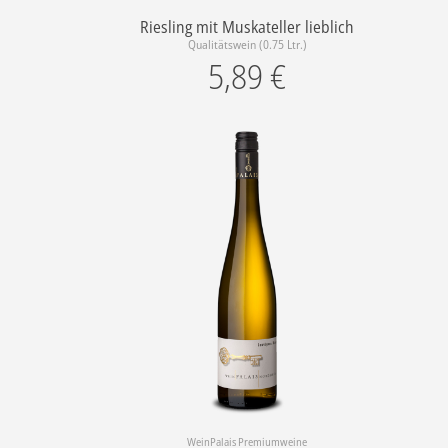
g
n
Riesling mit Muskateller lieblich
Qualitätswein (0.75 Ltr.)
5,89
€
WeinPalais Premiumweine