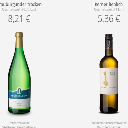
rauburgunder trocken
Kerner lieblich
Qualitätswein (0.75 Ltr.)
Qualitätswein (1 Ltr.)
8,21
€
5,36
€
Rebsortenweine
WeinPalais Rebsortenweine
Stettener Heuchelberg
Württemberger