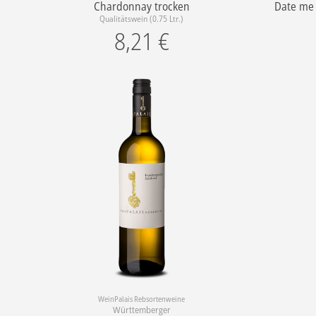
Chardonnay trocken
Date me
Qualitätswein (0.75 Ltr.)
8,21
€
WeinPalais Rebsortenweine
Württemberger