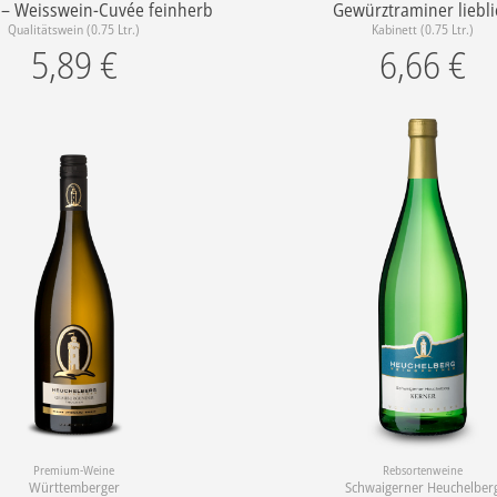
 – Weisswein-Cuvée feinherb
Gewürztraminer liebli
Qualitätswein (0.75 Ltr.)
Kabinett (0.75 Ltr.)
5,89
€
6,66
€
Premium-Weine
Rebsortenweine
Württemberger
Schwaigerner Heuchelber