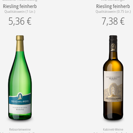
Riesling feinherb
Riesling feinherb
Qualitätswein (1 Ltr.)
Qualitätswein (0.75 Ltr.)
5,36
€
7,38
€
Rebsortenweine
Kabinett-Weine