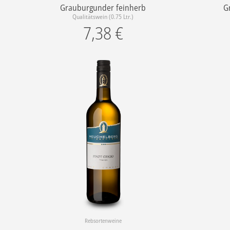
Grauburgunder feinherb
G
Qualitätswein (0.75 Ltr.)
7,38
€
Rebsortenweine