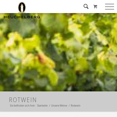
ROTWEIN
Sie befinden sich hier:
Startseite
/
Unsere Weine
/
Rotwein