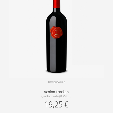
Barriqueweine
Acolon trocken
Qualitätswein (0.75 Ltr.)
19,25
€