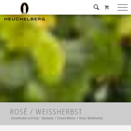
ROSÉ / WEISSHERBST
Sie befinden sich hier:
Startseite
/
Unsere Weine
/
Rosé / Weißherbst