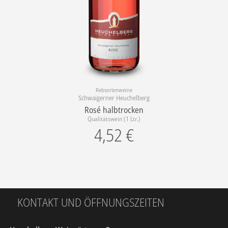
Rebsortenweine
Schwaigerner Heuchelberg
Rosé halbtrocken
Qualitätswein (1 Ltr.)
4,52
€
KONTAKT UND ÖFFNUNGSZEITEN