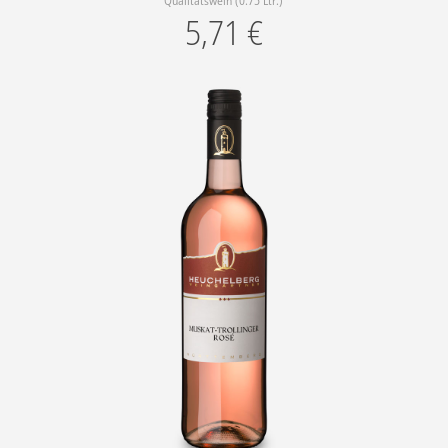
Qualitätswein (0.75 Ltr.)
5,71
€