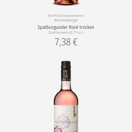
WeinPalais Rebsortenweine
Württemberger
Spätburgunder Rosé trocken
Qualitätswein (0.75 Ltr.)
7,38
€