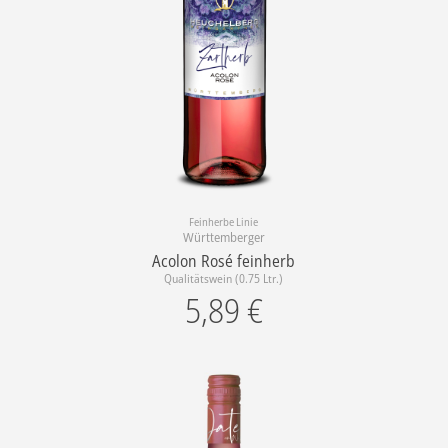
Feinherbe Linie
Württemberger
Acolon Rosé feinherb
Qualitätswein (0.75 Ltr.)
5,89
€