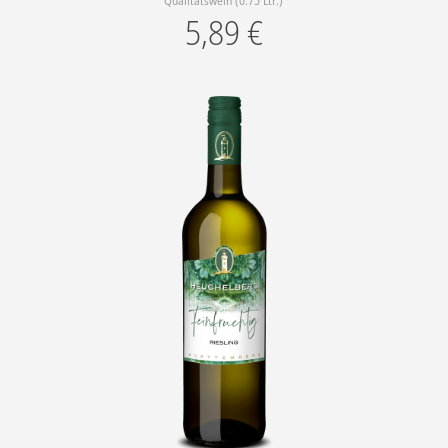
Qualitätswein (0.75 Ltr.)
5,89
€