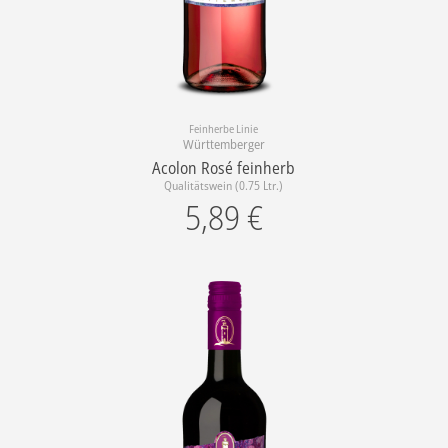
Feinherbe Linie
Württemberger
Acolon Rosé feinherb
Qualitätswein (0.75 Ltr.)
5,89
€