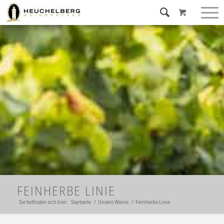
FEINHERBE LINIE
Sie befinden sich hier:
Startseite
/
Unsere Weine
/
Feinherbe Linie