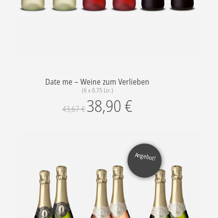
Date me – Weine zum Verlieben
(6 x 0.75 Ltr.)
38,90
€
43,67
€
Angebot!