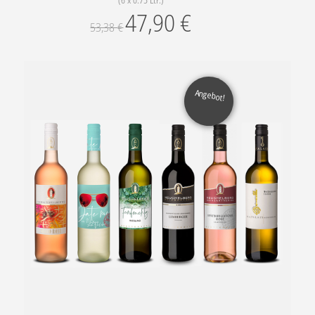
(6 x 0.75 Ltr.)
47,90
€
53,38
€
Angebot!