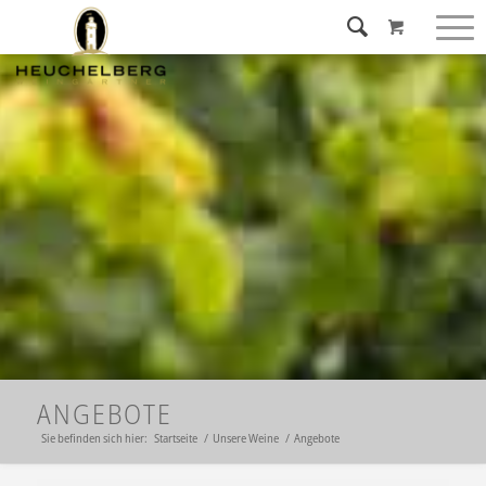
ANGEBOTE
Sie befinden sich hier:
Startseite
/
Unsere Weine
/
Angebote