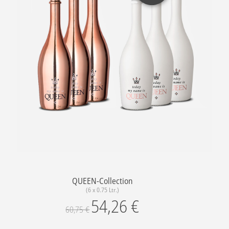
QUEEN-Collection
(6 x 0.75 Ltr.)
54,26
€
60,75
€