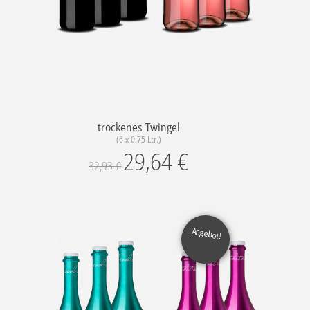
trockenes Twingel
(6 x 0.75 Ltr.)
29,64
€
32,93
€
Angebot!