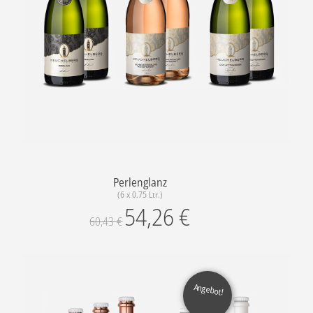
Perlenglanz
(6 x 0.75 Ltr.)
54,26
€
60,43
€
Angebot!