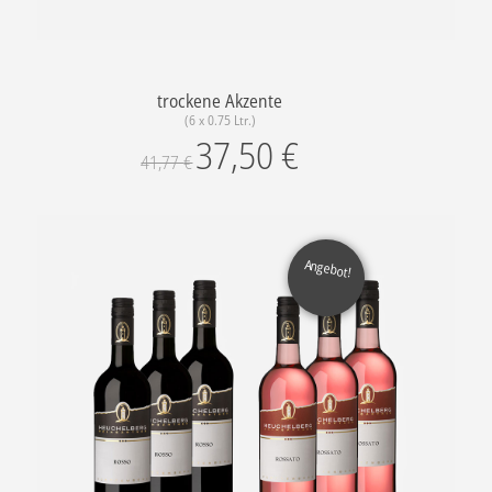
trockene Akzente
(6 x 0.75 Ltr.)
37,50
€
41,77
€
Angebot!