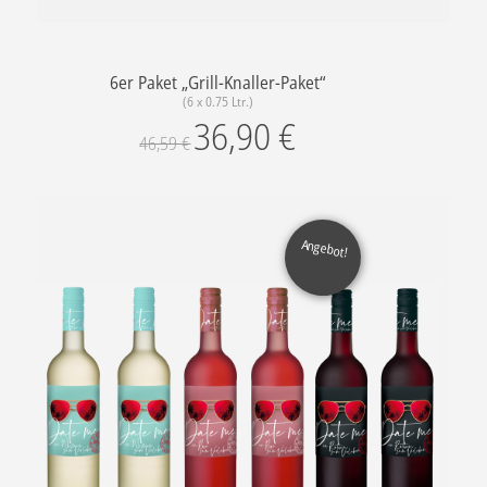
6er Paket „Grill-Knaller-Paket“
(6 x 0.75 Ltr.)
36,90
€
46,59
€
Angebot!