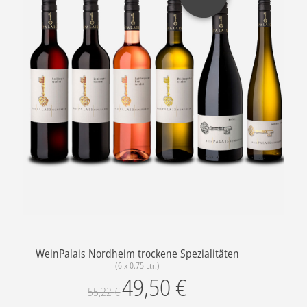
WeinPalais Nordheim trockene Spezialitäten
(6 x 0.75 Ltr.)
49,50
€
55,22
€