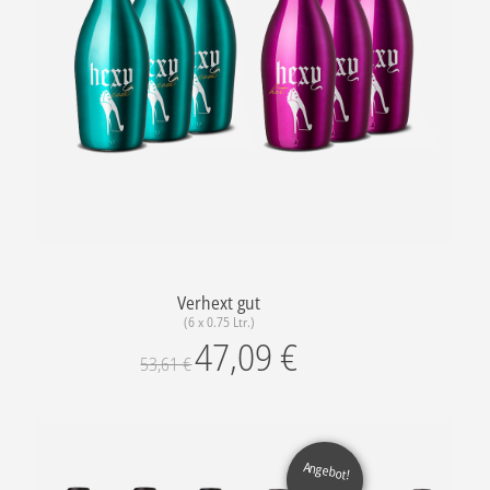
Verhext gut
(6 x 0.75 Ltr.)
47,09
€
53,61
€
Angebot!