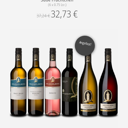
(6 x 0.75 Ltr.)
32,73
€
37,24
€
Angebot!