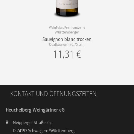
WeinPalais Premiumweine
Württemberger
Sauvignon blanc trocken
Qualitätswein (0.75 Ltr.)
11,31
€
KONTAKT UND ÖFFNUNGSZEITEN
Heuchelberg Weingärtner eG
Neipperger Straße 25,
D-74193 Schwaigern/Württemberg