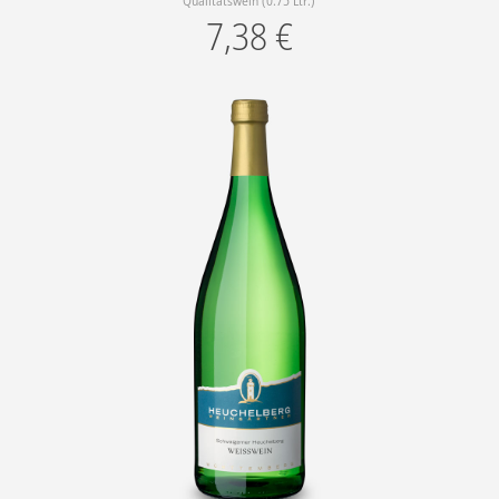
Qualitätswein (0.75 Ltr.)
7,38
€