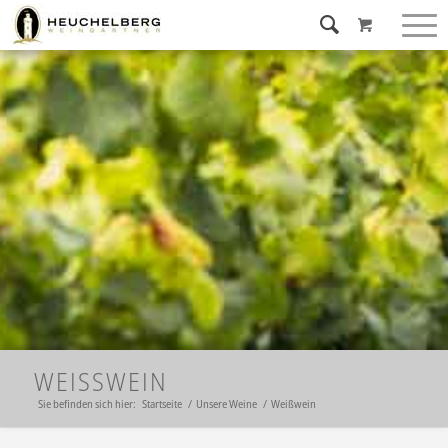
WEISSWEIN
Sie befinden sich hier:
Startseite
/
Unsere Weine
/
Weißwein