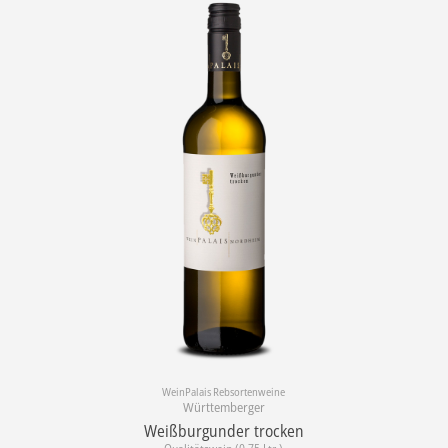
WeinPalais Rebsortenweine
Württemberger
Weißburgunder trocken