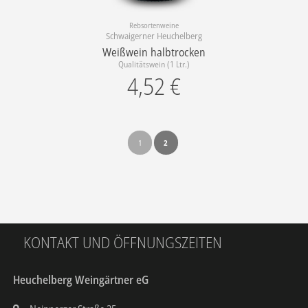
Rebsortenweine
Schwaigerner Heuchelberg
Weißwein halbtrocken
Qualitätswein (1 Ltr.)
4,52
€
1
2
KONTAKT UND ÖFFNUNGSZEITEN
Heuchelberg Weingärtner eG