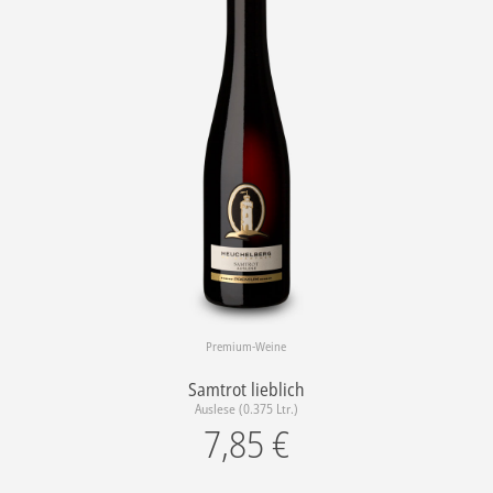
Premium-Weine
Samtrot lieblich
Auslese (0.375 Ltr.)
7,85
€