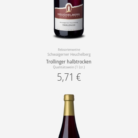
Rebsortenweine
Schwaigerner Heuchelberg
Trollinger halbtrocken
Qualitätswein (1 Ltr.)
5,71
€