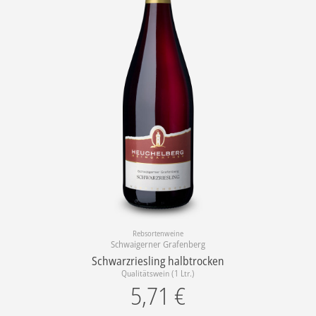
Rebsortenweine
Schwaigerner Grafenberg
Schwarzriesling halbtrocken
Qualitätswein (1 Ltr.)
5,71
€