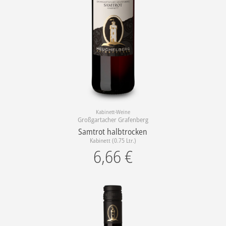
Kabinett-Weine
Großgartacher Grafenberg
Samtrot halbtrocken
Kabinett (0.75 Ltr.)
6,66
€