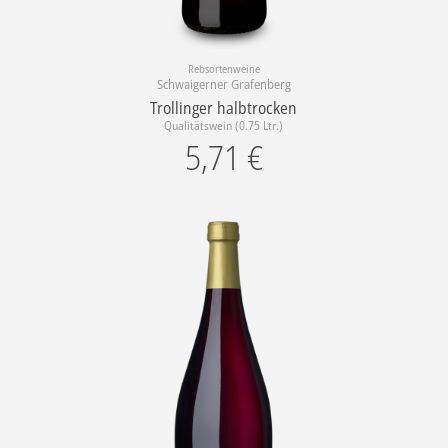
Rebsortenweine
Schwaigerner Grafenberg
Trollinger halbtrocken
Qualitätswein (0.75 Ltr.)
5,71
€