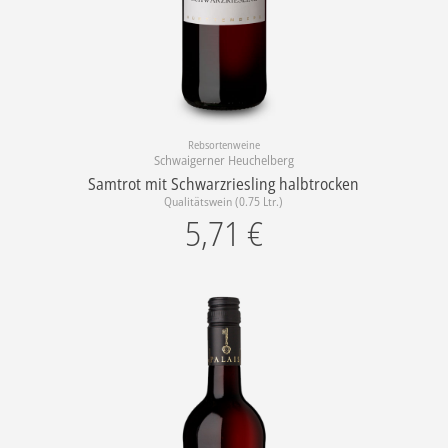
Rebsortenweine
Schwaigerner Heuchelberg
Samtrot mit Schwarzriesling halbtrocken
Qualitätswein (0.75 Ltr.)
5,71
€