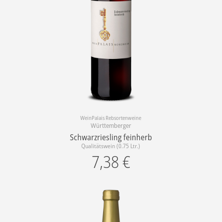
WeinPalais Rebsortenweine
Württemberger
Schwarzriesling feinherb
Qualitätswein (0.75 Ltr.)
7,38
€