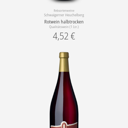
Rebsortenweine
Schwaigerner Heuchelberg
Rotwein halbtrocken
Qualitätswein (1 Ltr.)
4,52
€