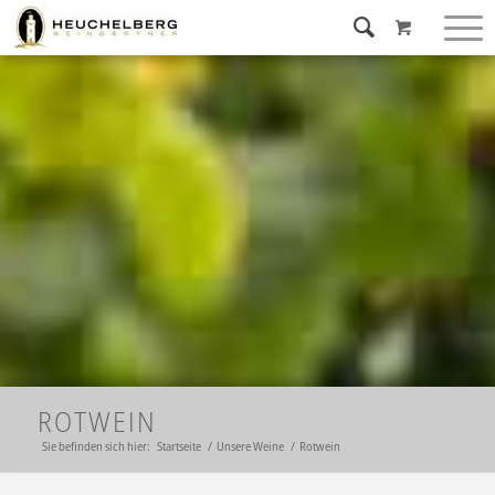
ROTWEIN
Sie befinden sich hier:
Startseite
/
Unsere Weine
/
Rotwein