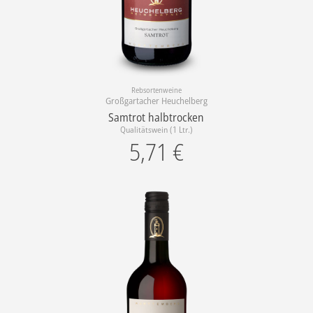
Rebsortenweine
Großgartacher Heuchelberg
Samtrot halbtrocken
Qualitätswein (1 Ltr.)
5,71
€