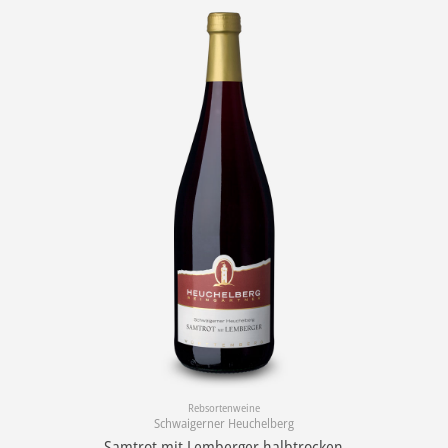
Rebsortenweine
Schwaigerner Heuchelberg
Samtrot mit Lemberger halbtrocken