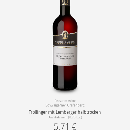
Rebsortenweine
Schwaigerner Grafenberg
Trollinger mit Lemberger halbtrocken
Qualitätswein (0.75 Ltr.)
5,71
€