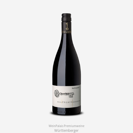
WeinPalais Premiumweine
Württemberger