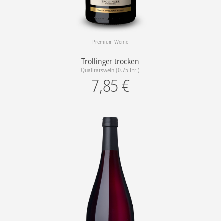
Premium-Weine
Trollinger trocken
Qualitätswein (0.75 Ltr.)
7,85
€