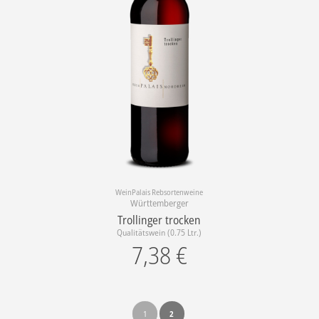
WeinPalais Rebsortenweine
Württemberger
Trollinger trocken
Qualitätswein (0.75 Ltr.)
7,38
€
1
2